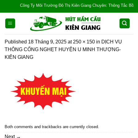
Skip
Công Ty Môi Trường Đô Thị Kiên Giang Chuyên: Thông Tắc Bồn Cầu, 
to
content
Published
18 Tháng 9, 2025
at
250 × 150
in
DỊCH VỤ
THÔNG CỐNG NGHẸT HUYỆN U MINH THƯỢNG-
KIÊN GIANG
Both comments and trackbacks are currently closed.
Next
→