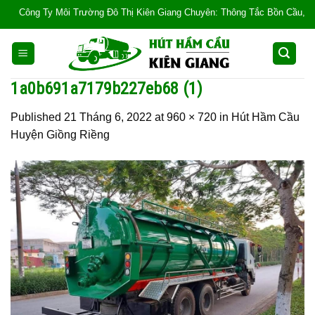
Skip
Công Ty Môi Trường Đô Thị Kiên Giang Chuyên: Thông Tắc Bồn Cầu, Tắc Cống
to
content
1a0b691a7179b227eb68 (1)
Published
21 Tháng 6, 2022
at
960 × 720
in
Hút Hầm Cầu
Huyện Giồng Riềng