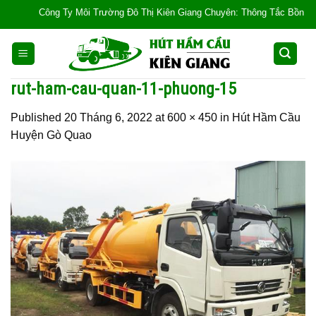
Skip
Công Ty Môi Trường Đô Thị Kiên Giang Chuyên: Thông Tắc Bồn Cầu, Tắc
to
content
rut-ham-cau-quan-11-phuong-15
Published
20 Tháng 6, 2022
at
600 × 450
in
Hút Hầm Cầu
Huyện Gò Quao