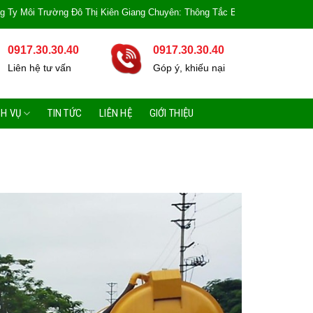
ng Đô Thị Kiên Giang Chuyên: Thông Tắc Bồn Cầu, Tắc Cống, Tắc Bồn Rửa, Mù
0917.30.30.40
0917.30.30.40
Liên hệ tư vấn
Góp ý, khiếu nại
CH VỤ
TIN TỨC
LIÊN HỆ
GIỚI THIỆU