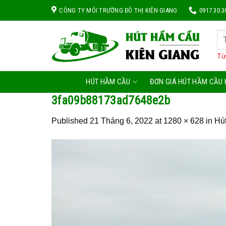
Skip
CÔNG TY MÔI TRƯỜNG ĐÔ THỊ KIÊN GIANG
0917.30.3
to
content
Từ
HÚT HẦM CẦU
ĐƠN GIÁ HÚT HẦM CẦU 
3fa09b88173ad7648e2b
Published
21 Tháng 6, 2022
at
1280 × 628
in
Hú