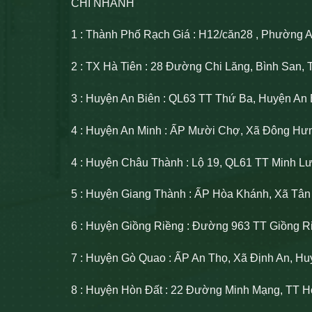
CHI NHÁNH
1 : Thành Phố Rạch Giá : H12/căn28 , Phường 
2 : TX Hà Tiên : 28 Đường Chi Lăng, Bình San, 
3 : Huyện An Biên : QL63 TT Thứ Ba, Huyện An 
4 : Huyện An Minh : ẤP Mười Chợ, Xã Đông Hư
4 : Huyện Châu Thành : Lộ 19, QL61 TT Minh 
5 : Huyện Giang Thành : ẤP Hòa Khánh, Xã Tâ
6 : Huyện Giồng Riềng : Đường 963 TT Giồng R
7 : Huyện Gò Quao : ẤP An Thọ, Xã Định An, H
8 : Huyện Hòn Đất : 22 Đường Minh Mạng, TT H