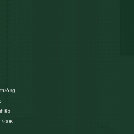
 trường
p
ghiệp
ừ 500K