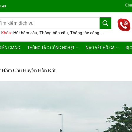
Công Ty Môi Trườ
0.40
 Khóa:
Hút hầm cầu, Thông bồn cầu, Thông tắc cống...
KIÊN GIANG
THÔNG TẮC CỐNG NGHẸT
NẠO VÉT HỐ GA
DỊ
t Hầm Cầu Huyện Hòn Đất