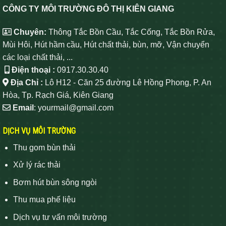
CÔNG TY MÔI TRƯỜNG ĐÔ THỊ KIÊN GIANG
Chuyên:
Thông Tắc Bồn Cầu, Tắc Cống, Tắc Bồn Rửa,
Mùi Hôi, Hút hầm cầu, Hút chất thải, bùn, mỡ, Vận chuyển
các loại chất thải, ...
Điện thoại :
0917.30.30.40
Địa Chỉ :
Lô H12 - Căn 25 đường Lê Hồng Phong, P. An
Hòa, Tp. Rạch Giá, Kiên Giang
Email
: yourmail@gmail.com
DỊCH VỤ MÔI TRƯỜNG
Thu gom bùn thải
Xử lý rác thải
Bơm hút bùn sông ngòi
Thu mua phế liệu
Dịch vụ tư vấn môi trường