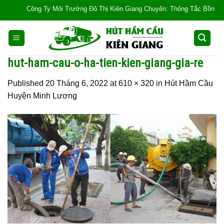
Skip
Công Ty Môi Trường Đô Thị Kiên Giang Chuyên: Thông Tắc Bồn Cầu, Tắc 
to
content
hut-ham-cau-o-ha-tien-kien-giang-gia-re
Published
20 Tháng 6, 2022
at
610 × 320
in
Hút Hầm Cầu
Huyện Minh Lương