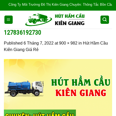
Skip
Công Ty Môi Trường Đô Thị Kiên Giang Chuyên: Thông Tắc Bồn Cầu, Tắc Cốn
to
content
127836192730
Published
6 Tháng 7, 2022
at
900 × 982
in
Hút Hầm Cầu
Kiên Giang Giá Rẻ