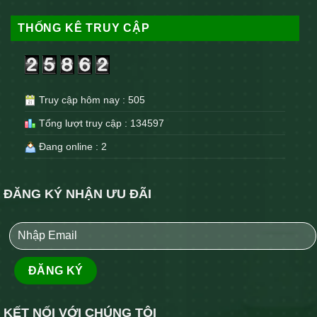
THỐNG KÊ TRUY CẬP
Truy cập hôm nay : 505
Tổng lượt truy cập : 134597
Đang online : 2
ĐĂNG KÝ NHẬN ƯU ĐÃI
KẾT NỐI VỚI CHÚNG TÔI