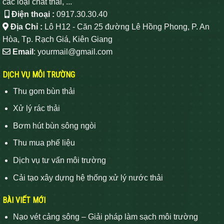
các loại chất thải, ...
Điện thoại :
0917.30.30.40
Địa Chỉ :
Lô H12 - Căn 25 đường Lê Hồng Phong, P. An
Hòa, Tp. Rạch Giá, Kiên Giang
Email
: yourmail@gmail.com
DỊCH VỤ MÔI TRƯỜNG
Thu gom bùn thải
Xử lý rác thải
Bơm hút bùn sông ngòi
Thu mua phế liệu
Dịch vụ tư vấn môi trường
Cải tạo xây dựng hệ thống xử lý nước thải
BÀI VIẾT MỚI
Nạo vét cảng sông – Giải pháp làm sạch môi trường