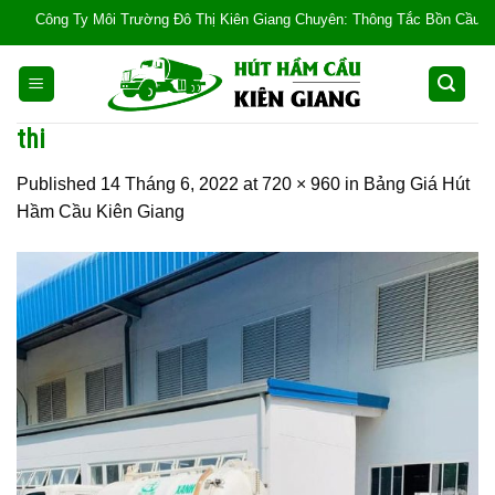
Skip
Công Ty Môi Trường Đô Thị Kiên Giang Chuyên: Thông Tắc Bồn Cầu, Tắc Cống
to
content
thi
Published
14 Tháng 6, 2022
at
720 × 960
in
Bảng Giá Hút
Hầm Cầu Kiên Giang