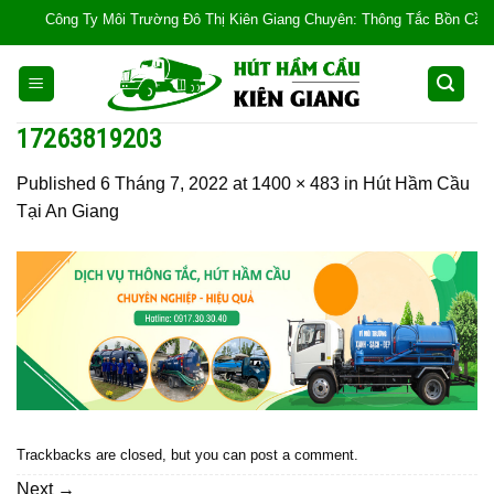
Skip
Công Ty Môi Trường Đô Thị Kiên Giang Chuyên: Thông Tắc Bồn Cầu, Tắc C
to
content
17263819203
Published
6 Tháng 7, 2022
at
1400 × 483
in
Hút Hầm Cầu
Tại An Giang
Trackbacks are closed, but you can
post a comment
.
Next
→