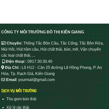
CÔNG TY MÔI TRƯỜNG ĐÔ THỊ KIÊN GIANG
Chuyên:
Thông Tắc Bồn Cầu, Tắc Cống, Tắc Bồn Rửa,
Mùi Hôi, Hút hầm cầu, Hút chất thải, bùn, mỡ, Vận chuyển
các loại chất thải, ...
Điện thoại :
0917.30.30.40
Địa Chỉ :
Lô H12 - Căn 25 đường Lê Hồng Phong, P. An
Hòa, Tp. Rạch Giá, Kiên Giang
Email
: yourmail@gmail.com
DỊCH VỤ MÔI TRƯỜNG
Thu gom bùn thải
Xử lý rác thải