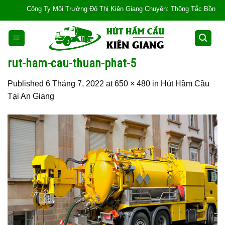
Skip
Công Ty Môi Trường Đô Thị Kiên Giang Chuyên: Thông Tắc Bồn Cầu, Tắc 
to
content
rut-ham-cau-thuan-phat-5
Published
6 Tháng 7, 2022
at
650 × 480
in
Hút Hầm Cầu
Tại An Giang