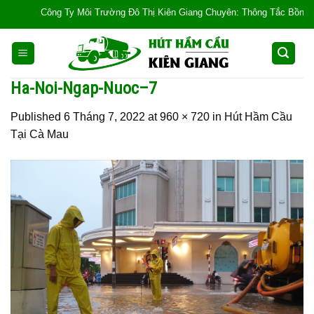
Skip
Công Ty Môi Trường Đô Thị Kiên Giang Chuyên: Thông Tắc Bồn Cầu, Tắc
to
content
Ha-Noi-Ngap-Nuoc–7
Published
6 Tháng 7, 2022
at
960 × 720
in
Hút Hầm Cầu
Tại Cà Mau