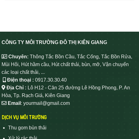
CÔNG TY MÔI TRƯỜNG ĐÔ THỊ KIÊN GIANG
Chuyên:
Thông Tắc Bồn Cầu, Tắc Cống, Tắc Bồn Rửa,
Mùi Hôi, Hút hầm cầu, Hút chất thải, bùn, mỡ, Vận chuyển
các loại chất thải, ...
Điện thoại :
0917.30.30.40
Địa Chỉ :
Lô H12 - Căn 25 đường Lê Hồng Phong, P. An
Hòa, Tp. Rạch Giá, Kiên Giang
Email
: yourmail@gmail.com
DỊCH VỤ MÔI TRƯỜNG
Thu gom bùn thải
Xử lý rác thải