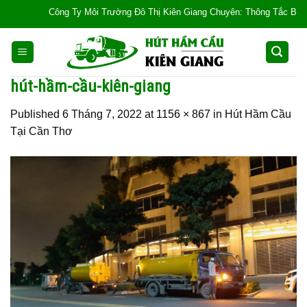
Skip
Công Ty Môi Trường Đô Thị Kiên Giang Chuyên: Thông Tắc Bồn Cầu, T
to
content
hút-hầm-cầu-kiên-giang
Published
6 Tháng 7, 2022
at
1156 × 867
in
Hút Hầm Cầu
Tại Cần Thơ