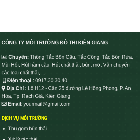
CÔNG TY MÔI TRƯỜNG ĐÔ THỊ KIÊN GIANG
Chuyên:
Thông Tắc Bồn Cầu, Tắc Cống, Tắc Bồn Rửa,
Mùi Hôi, Hút hầm cầu, Hút chất thải, bùn, mỡ, Vận chuyển
các loại chất thải, ...
Điện thoại :
0917.30.30.40
Địa Chỉ :
Lô H12 - Căn 25 đường Lê Hồng Phong, P. An
Hòa, Tp. Rạch Giá, Kiên Giang
Email
: yourmail@gmail.com
DỊCH VỤ MÔI TRƯỜNG
Thu gom bùn thải
Xử lý rác thải