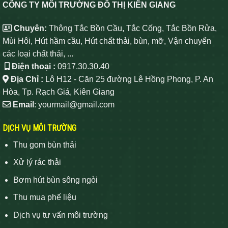
CÔNG TY MÔI TRƯỜNG ĐÔ THỊ KIÊN GIANG
Chuyên:
Thông Tắc Bồn Cầu, Tắc Cống, Tắc Bồn Rửa,
Mùi Hôi, Hút hầm cầu, Hút chất thải, bùn, mỡ, Vận chuyển
các loại chất thải, ...
Điện thoại :
0917.30.30.40
Địa Chỉ :
Lô H12 - Căn 25 đường Lê Hồng Phong, P. An
Hòa, Tp. Rạch Giá, Kiên Giang
Email
: yourmail@gmail.com
DỊCH VỤ MÔI TRƯỜNG
Thu gom bùn thải
Xử lý rác thải
Bơm hút bùn sông ngòi
Thu mua phế liệu
Dịch vụ tư vấn môi trường