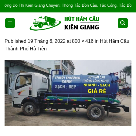
Skip
g Đô Thị Kiên Giang Chuyên: Thông Tắc Bồn Cầu, Tắc Cống, Tắc Bồn Rửa, Mùi
to
content
Published
19 Tháng 6, 2022
at
800 × 416
in
Hút Hầm Cầu
Thành Phố Hà Tiên