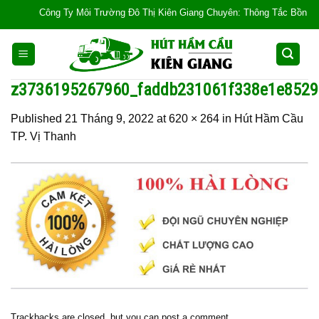
Skip
Công Ty Môi Trường Đô Thị Kiên Giang Chuyên: Thông Tắc Bồn Cầu, Tắc
to
content
z3736195267960_faddb231061f338e1e8529
Published
21 Tháng 9, 2022
at
620 × 264
in
Hút Hầm Cầu
TP. Vị Thanh
Trackbacks are closed, but you can
post a comment
.