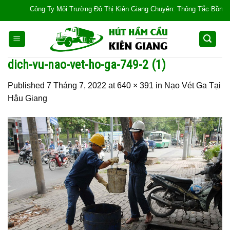
Skip
Công Ty Môi Trường Đô Thị Kiên Giang Chuyên: Thông Tắc Bồn Cầu, Tắc
to
content
dich-vu-nao-vet-ho-ga-749-2 (1)
Published
7 Tháng 7, 2022
at
640 × 391
in
Nạo Vét Ga Tại
Hậu Giang