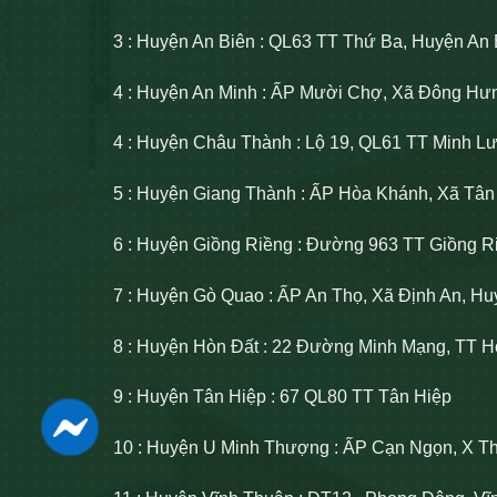
3 : Huyện An Biên : QL63 TT Thứ Ba, Huyện An 
4 : Huyện An Minh : ẤP Mười Chợ, Xã Đông Hư
4 : Huyện Châu Thành : Lộ 19, QL61 TT Minh 
5 : Huyện Giang Thành : ẤP Hòa Khánh, Xã Tâ
6 : Huyện Giồng Riềng : Đường 963 TT Giồng R
7 : Huyện Gò Quao : ẤP An Thọ, Xã Định An, H
8 : Huyện Hòn Đất : 22 Đường Minh Mạng, TT H
9 : Huyện Tân Hiệp : 67 QL80 TT Tân Hiệp
10 : Huyện U Minh Thượng : ẤP Cạn Ngọn, X T