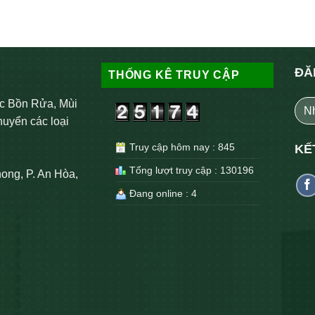
ĐĂ
THỐNG KÊ TRUY CẬP
c Bồn Rửa, Mùi
huyển các loại
Truy cập hôm nay : 845
KẾ
Tổng lượt truy cập : 130196
ong, P. An Hòa,
Đang online : 4