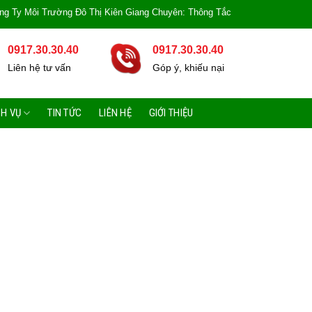
Trường Đô Thị Kiên Giang Chuyên: Thông Tắc Bồn Cầu, Tắc Cống, Tắc Bồn Rửa
0917.30.30.40
0917.30.30.40
Liên hệ tư vấn
Góp ý, khiếu nại
CH VỤ
TIN TỨC
LIÊN HỆ
GIỚI THIỆU