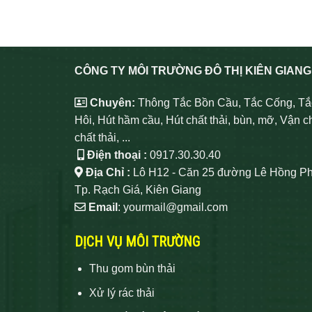
CÔNG TY MÔI TRƯỜNG ĐÔ THỊ KIÊN GIANG
Chuyên:
Thông Tắc Bồn Cầu, Tắc Cống, Tắ
Hôi, Hút hầm cầu, Hút chất thải, bùn, mỡ, Vận c
chất thải, ...
Điện thoại :
0917.30.30.40
Địa Chỉ :
Lô H12 - Căn 25 đường Lê Hồng Ph
Tp. Rạch Giá, Kiên Giang
Email
: yourmail@gmail.com
DỊCH VỤ MÔI TRƯỜNG
Thu gom bùn thải
Xử lý rác thải