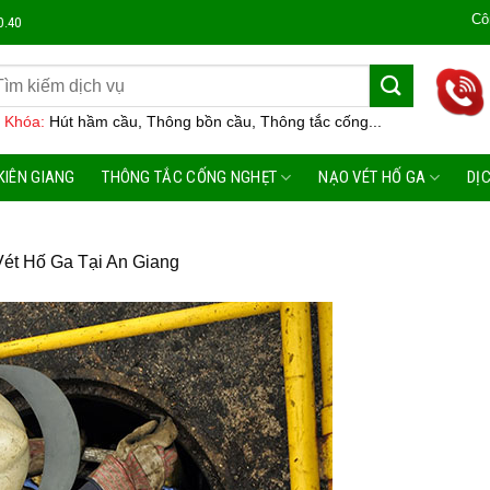
Công Ty Môi 
0.40
 Khóa:
Hút hầm cầu, Thông bồn cầu, Thông tắc cống...
KIÊN GIANG
THÔNG TẮC CỐNG NGHẸT
NẠO VÉT HỐ GA
DỊ
ét Hố Ga Tại An Giang