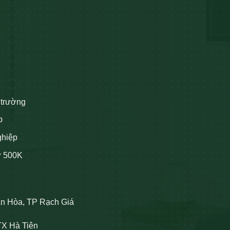
 trường
p
ghiệp
ừ 500K
An Hòa, TP Rạch Giá
TX Hà Tiên