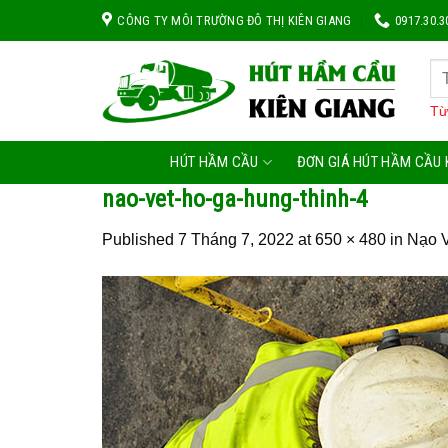
Skip
CÔNG TY MÔI TRƯỜNG ĐÔ THỊ KIÊN GIANG
0917.30.3
to
content
Từ
HÚT HẦM CẦU
ĐƠN GIÁ HÚT HẦM CẦU 
nao-vet-ho-ga-hung-thinh-4
Published
7 Tháng 7, 2022
at
650 × 480
in
Nạo V