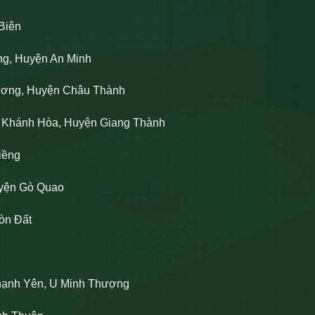
Biên
ng, Huyện An Minh
Lương, Huyện Châu Thành
n Khánh Hòa, Huyện Giang Thành
iềng
uyện Gò Quao
òn Đất
hạnh Yên, U Minh Thượng