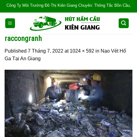
Skip
Công Ty Môi Trường Đô Thị Kiên Giang Chuyên: Thông Tắc Bồn Cầu, Tắc Cống,
to
content
raccongranh
Published
7 Tháng 7, 2022
at
1024 × 592
in
Nạo Vét Hố
Ga Tại An Giang