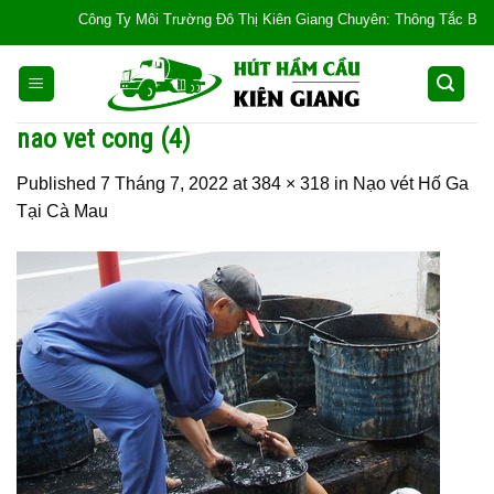
Skip
Công Ty Môi Trường Đô Thị Kiên Giang Chuyên: Thông Tắc Bồn Cầu, T
to
content
nao vet cong (4)
Published
7 Tháng 7, 2022
at
384 × 318
in
Nạo vét Hố Ga
Tại Cà Mau