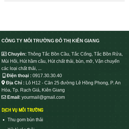
CÔNG TY MÔI TRƯỜNG ĐÔ THỊ KIÊN GIANG
Chuyên:
Thông Tắc Bồn Cầu, Tắc Cống, Tắc Bồn Rửa,
Mùi Hôi, Hút hầm cầu, Hút chất thải, bùn, mỡ, Vận chuyển
các loại chất thải, ...
Điện thoại :
0917.30.30.40
Địa Chỉ :
Lô H12 - Căn 25 đường Lê Hồng Phong, P. An
Hòa, Tp. Rạch Giá, Kiên Giang
Email
: yourmail@gmail.com
DỊCH VỤ MÔI TRƯỜNG
Thu gom bùn thải