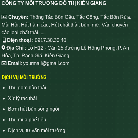
CÔNG TY MÔI TRƯỜNG ĐÔ THỊ KIÊN GIANG
Chuyên:
Thông Tắc Bồn Cầu, Tắc Cống, Tắc Bồn Rửa,
Mùi Hôi, Hút hầm cầu, Hút chất thải, bùn, mỡ, Vận chuyển
các loại chất thải, ...
Điện thoại :
0917.30.30.40
Địa Chỉ :
Lô H12 - Căn 25 đường Lê Hồng Phong, P. An
Hòa, Tp. Rạch Giá, Kiên Giang
Email
: yourmail@gmail.com
DỊCH VỤ MÔI TRƯỜNG
Thu gom bùn thải
Xử lý rác thải
Bơm hút bùn sông ngòi
Thu mua phế liệu
Dịch vụ tư vấn môi trường