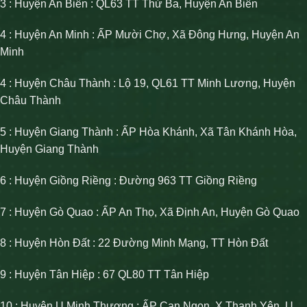
3 : Huyện An Biên : QL63 TT Thứ Ba, Huyện An Biên
4 : Huyện An Minh : ẤP Mười Chợ, Xã Đông Hưng, Huyện An
Minh
4 : Huyện Châu Thành : Lộ 19, QL61 TT Minh Lương, Huyện
Châu Thành
5 : Huyện Giang Thành : ẤP Hòa Khánh, Xã Tân Khánh Hòa,
Huyện Giang Thành
6 : Huyện Giồng Riềng : Đường 963 TT Giồng Riềng
7 : Huyện Gò Quao : ẤP An Thọ, Xã Định An, Huyện Gò Quao
8 : Huyện Hòn Đất : 22 Đường Minh Mạng, TT Hòn Đất
9 : Huyện Tân Hiệp : 67 QL80 TT Tân Hiệp
10 : Huyện U Minh Thượng : ẤP Cạn Ngọn, X Thạnh Yên, U