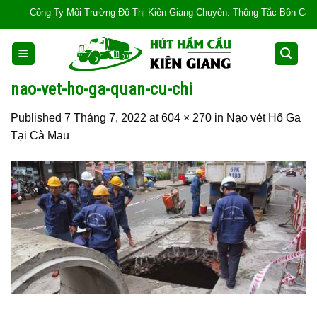
Skip
Công Ty Môi Trường Đô Thị Kiên Giang Chuyên: Thông Tắc Bồn Cầu, Tắc C
to
content
nao-vet-ho-ga-quan-cu-chi
Published
7 Tháng 7, 2022
at
604 × 270
in
Nạo vét Hố Ga
Tại Cà Mau