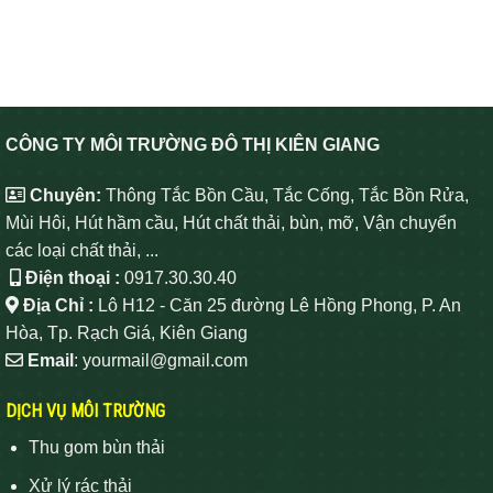
CÔNG TY MÔI TRƯỜNG ĐÔ THỊ KIÊN GIANG
Chuyên:
Thông Tắc Bồn Cầu, Tắc Cống, Tắc Bồn Rửa,
Mùi Hôi, Hút hầm cầu, Hút chất thải, bùn, mỡ, Vận chuyển
các loại chất thải, ...
Điện thoại :
0917.30.30.40
Địa Chỉ :
Lô H12 - Căn 25 đường Lê Hồng Phong, P. An
Hòa, Tp. Rạch Giá, Kiên Giang
Email
: yourmail@gmail.com
DỊCH VỤ MÔI TRƯỜNG
Thu gom bùn thải
Xử lý rác thải