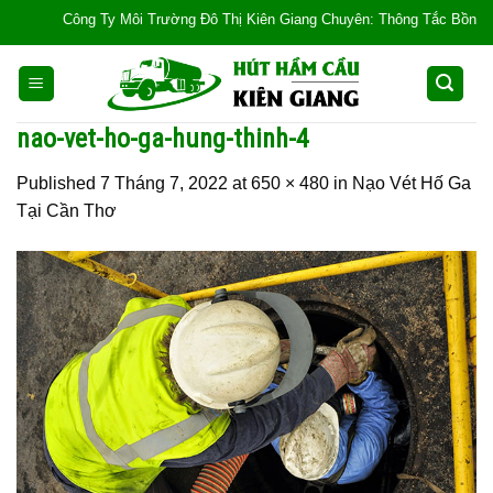
Skip
Công Ty Môi Trường Đô Thị Kiên Giang Chuyên: Thông Tắc Bồn Cầu, Tắc
to
content
nao-vet-ho-ga-hung-thinh-4
Published
7 Tháng 7, 2022
at
650 × 480
in
Nạo Vét Hố Ga
Tại Cần Thơ