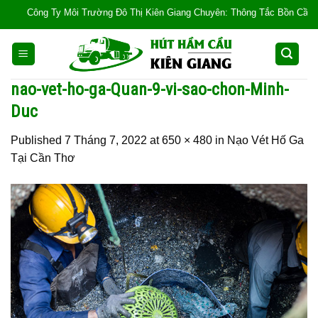
Skip
Công Ty Môi Trường Đô Thị Kiên Giang Chuyên: Thông Tắc Bồn Cầu, Tắc Cố
to
content
nao-vet-ho-ga-Quan-9-vi-sao-chon-Minh-
Duc
Published
7 Tháng 7, 2022
at
650 × 480
in
Nạo Vét Hố Ga
Tại Cần Thơ