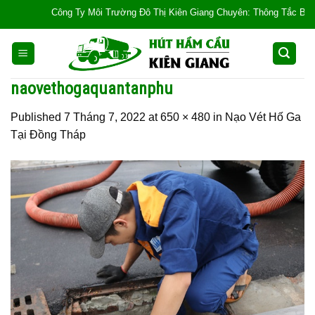
Skip
Công Ty Môi Trường Đô Thị Kiên Giang Chuyên: Thông Tắc Bồn Cầu, T
to
content
naovethogaquantanphu
Published
7 Tháng 7, 2022
at
650 × 480
in
Nạo Vét Hố Ga
Tại Đồng Tháp