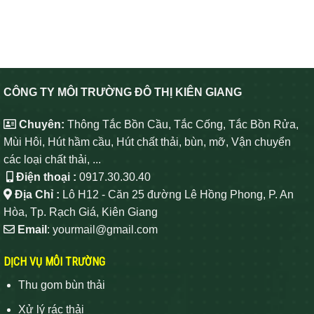
CÔNG TY MÔI TRƯỜNG ĐÔ THỊ KIÊN GIANG
Chuyên:
Thông Tắc Bồn Cầu, Tắc Cống, Tắc Bồn Rửa,
Mùi Hôi, Hút hầm cầu, Hút chất thải, bùn, mỡ, Vận chuyển
các loại chất thải, ...
Điện thoại :
0917.30.30.40
Địa Chỉ :
Lô H12 - Căn 25 đường Lê Hồng Phong, P. An
Hòa, Tp. Rạch Giá, Kiên Giang
Email
: yourmail@gmail.com
DỊCH VỤ MÔI TRƯỜNG
Thu gom bùn thải
Xử lý rác thải