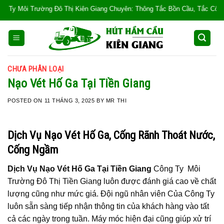
Skip
ờng Đô Thị Kiên Giang Chuyên: Thông Tắc Bồn Cầu, Tắc Cống, Tắc Bồn Rửa, 
to
content
CHƯA PHÂN LOẠI
Nạo Vét Hố Ga Tại Tiền Giang
POSTED ON
11 THÁNG 3, 2025
BY
MR THI
Dịch Vụ Nạo Vét Hố Ga, Cống Rãnh Thoát Nước,
Cống Ngầm
Dịch Vụ Nạo Vét Hố Ga Tại Tiền Giang
Công Ty Môi
Trường Đô Thị Tiền Giang luôn được đánh giá cao về chất
lượng cũng như mức giá. Đội ngũ nhân viên Của Công Ty
luôn sẵn sàng tiếp nhận thông tin của khách hàng vào tất
cả các ngày trong tuần. Máy móc hiện đại cũng giúp xử trí