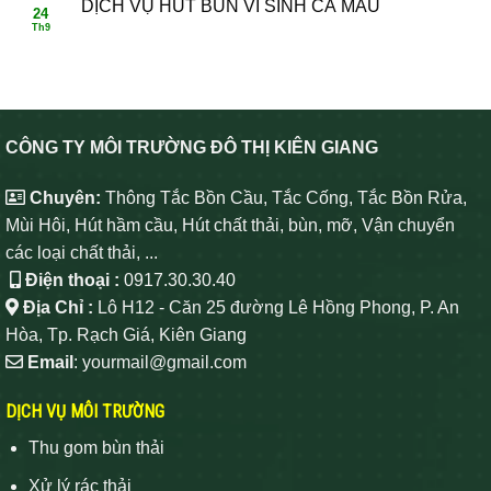
DỊCH VỤ HÚT BÙN VI SINH CÀ MAU
24
Th9
CÔNG TY MÔI TRƯỜNG ĐÔ THỊ KIÊN GIANG
Chuyên:
Thông Tắc Bồn Cầu, Tắc Cống, Tắc Bồn Rửa,
Mùi Hôi, Hút hầm cầu, Hút chất thải, bùn, mỡ, Vận chuyển
các loại chất thải, ...
Điện thoại :
0917.30.30.40
Địa Chỉ :
Lô H12 - Căn 25 đường Lê Hồng Phong, P. An
Hòa, Tp. Rạch Giá, Kiên Giang
Email
: yourmail@gmail.com
DỊCH VỤ MÔI TRƯỜNG
Thu gom bùn thải
Xử lý rác thải