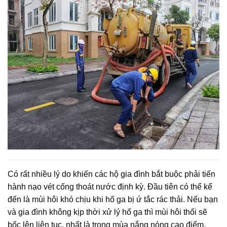
Có rất nhiều lý do khiến các hộ gia đình bắt buộc phải tiến
hành nạo vét cống thoát nước định kỳ. Đầu tiên có thể kể
đến là mùi hôi khó chịu khi hố ga bị ứ tắc rác thải. Nếu bạn
và gia đình không kịp thời xử lý hố ga thì mùi hôi thối sẽ
bốc lên liên tục, nhất là trong mùa nắng nóng cao điểm.