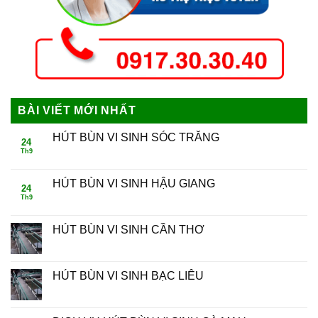
BÀI VIẾT MỚI NHẤT
HÚT BÙN VI SINH SÓC TRĂNG
24
Th9
HÚT BÙN VI SINH HẬU GIANG
24
Th9
HÚT BÙN VI SINH CẦN THƠ
HÚT BÙN VI SINH BẠC LIÊU