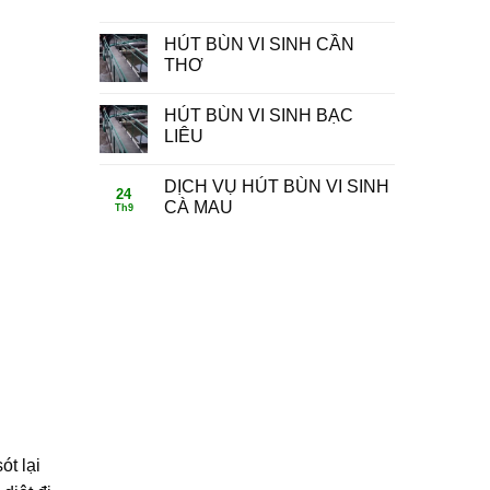
HÚT BÙN VI SINH CẦN
THƠ
HÚT BÙN VI SINH BẠC
LIÊU
DỊCH VỤ HÚT BÙN VI SINH
24
CÀ MAU
Th9
ót lại