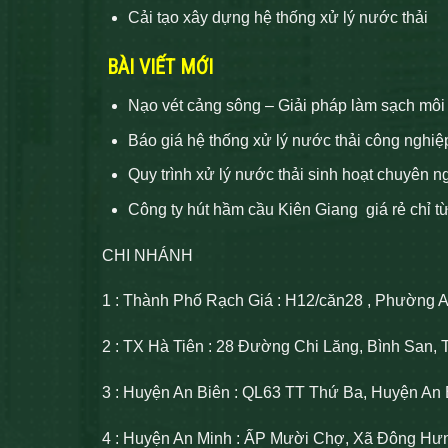
Cải tạo xây dựng hệ thống xử lý nước thải
BÀI VIẾT MỚI
Nạo vét cảng sông – Giải pháp làm sạch môi
Báo giá hệ thống xử lý nước thải công nghiệ
Quy trình xử lý nước thải sinh hoạt chuyên n
Công ty hút hầm cầu Kiên Giang giá rẻ chỉ t
CHI NHÁNH
1 : Thành Phố Rạch Giá : H12/căn28 , Phường 
2 : TX Hà Tiên : 28 Đường Chi Lăng, Bình San, 
3 : Huyện An Biên : QL63 TT Thứ Ba, Huyện An 
4 : Huyện An Minh : ẤP Mười Chợ, Xã Đông Hư