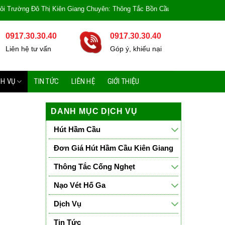
ị Kiên Giang Chuyên: Thông Tắc Bồn Cầu, Tắc Cống, Tắc Bồn Rửa, Mùi Hôi, 
0917.30.30.40
0917.30.30.40
Liên hệ tư vấn
Góp ý, khiếu nại
CH VỤ
TIN TỨC
LIÊN HỆ
GIỚI THIỆU
DANH MỤC DỊCH VỤ
Hút Hầm Cầu
Đơn Giá Hút Hầm Cầu Kiên Giang
Thông Tắc Cống Nghẹt
Nạo Vét Hố Ga
Dịch Vụ
Tin Tức