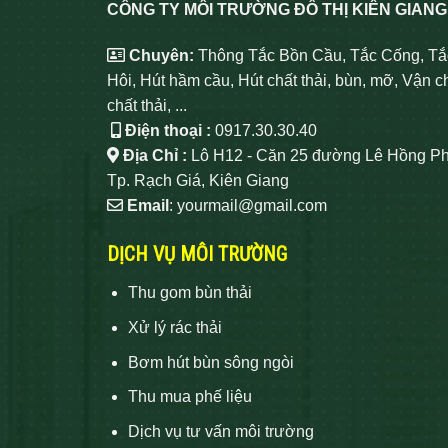
CÔNG TY MÔI TRƯỜNG ĐÔ THỊ KIÊN GIANG
Chuyên:
Thông Tắc Bồn Cầu, Tắc Cống, Tắ
Hôi, Hút hầm cầu, Hút chất thải, bùn, mỡ, Vận c
chất thải, ...
Điện thoại :
0917.30.30.40
Địa Chỉ :
Lô H12 - Căn 25 đường Lê Hồng Ph
Tp. Rạch Giá, Kiên Giang
Email
: yourmail@gmail.com
DỊCH VỤ MÔI TRƯỜNG
Thu gom bùn thải
Xử lý rác thải
Bơm hút bùn sông ngòi
Thu mua phế liệu
Dịch vụ tư vấn môi trường