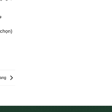
g
 chọn)
iang