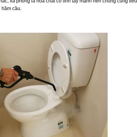
hác, xà phòng là hóa chất có tính tẩy mạnh nên chúng cũng tiêu 
g hầm cầu.