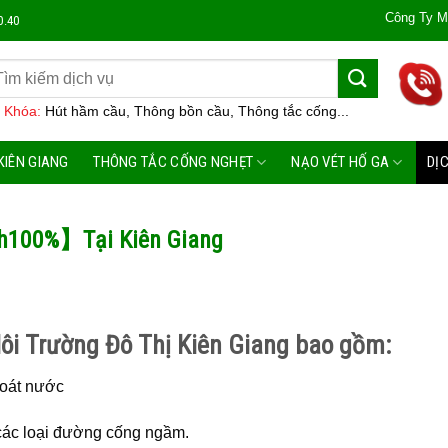
Công Ty Môi Trường Đô Th
0.40
 Khóa:
Hút hầm cầu, Thông bồn cầu, Thông tắc cống...
KIÊN GIANG
THÔNG TẮC CỐNG NGHẸT
NẠO VÉT HỐ GA
DỊ
h100%】Tại Kiên Giang
ôi Trường Đô Thị Kiên Giang bao gồm:
hoát nước
, các loại đường cống ngầm.