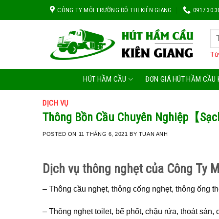
Skip
CÔNG TY MÔI TRƯỜNG ĐÔ THỊ KIÊN GIANG
0917.30.3
to
content
Từ
HÚT HẦM CẦU
ĐƠN GIÁ HÚT HẦM CẦU 
DỊCH VỤ
Thông Bồn Cầu Chuyên Nghiệp【Sạc
POSTED ON
11 THÁNG 6, 2021
BY
TUAN ANH
Dịch vụ thông nghẹt của Công Ty M
– Thông cầu nghẹt, thông cống nghẹt, thông ống t
– Thông nghẹt toilet, bể phốt, chậu rửa, thoát sàn