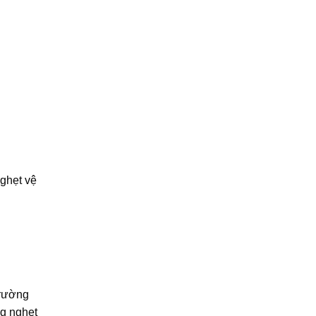
nghẹt vệ
Trường
ng nghẹt