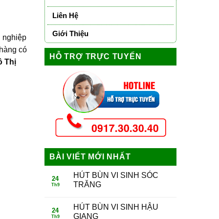
Liên Hệ
Giới Thiệu
n nghiệp
 hàng có
HỖ TRỢ TRỰC TUYẾN
 Thị
BÀI VIẾT MỚI NHẤT
HÚT BÙN VI SINH SÓC
24
TRĂNG
Th9
HÚT BÙN VI SINH HẬU
24
GIANG
Th9