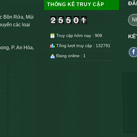
ĐĂ
THỐNG KÊ TRUY CẬP
c Bồn Rửa, Mùi
huyển các loại
Truy cập hôm nay : 908
KẾ
Tổng lượt truy cập : 132791
ong, P. An Hòa,
Đang online : 1