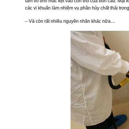
làm vô tình mắc kẹt vào con thỏ của bồn cầu. Mặt k
các vi khuẩn làm nhiệm vụ phân hủy chất thải tron
– Và còn rất nhiều nguyên nhân khác nữa…