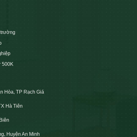
 trường
p
ghiệp
ừ 500K
An Hòa, TP Rạch Giá
TX Hà Tiên
Biên
ng, Huyện An Minh