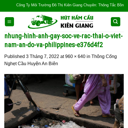
Skip
Công Ty Môi Trường Đô Thị Kiên Giang Chuyên: Thông Tắc Bồn Cầu, Tắc
to
content
nhung-hinh-anh-gay-soc-ve-rac-thai-o-viet-
nam-an-do-va-philippines-e376d4f2
Published
3 Tháng 7, 2022
at
960 × 640
in
Thông Cống
Nghẹt Cầu Huyện An Biên