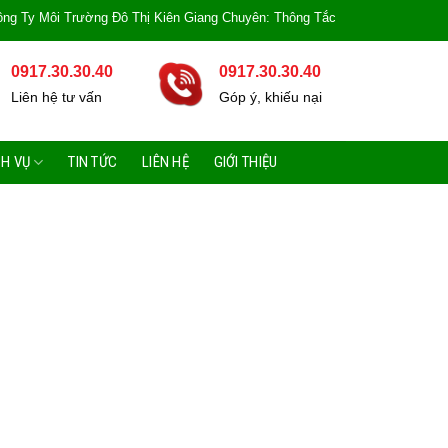
 Trường Đô Thị Kiên Giang Chuyên: Thông Tắc Bồn Cầu, Tắc Cống, Tắc Bồn Rử
0917.30.30.40
0917.30.30.40
Liên hệ tư vấn
Góp ý, khiếu nại
CH VỤ
TIN TỨC
LIÊN HỆ
GIỚI THIỆU