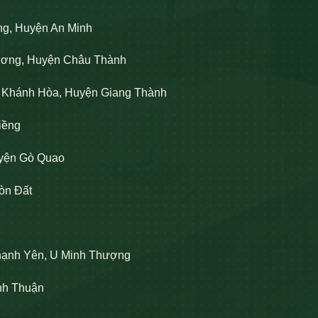
ng, Huyện An Minh
Lương, Huyện Châu Thành
n Khánh Hòa, Huyện Giang Thành
iềng
uyện Gò Quao
òn Đất
hạnh Yên, U Minh Thượng
ĩnh Thuận