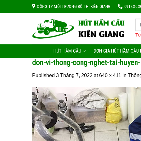
Skip
CÔNG TY MÔI TRƯỜNG ĐÔ THỊ KIÊN GIANG
0917.30.3
to
content
Từ
HÚT HẦM CẦU
ĐƠN GIÁ HÚT HẦM CẦU 
don-vi-thong-cong-nghet-tai-huyen
Published
3 Tháng 7, 2022
at
640 × 411
in
Thông