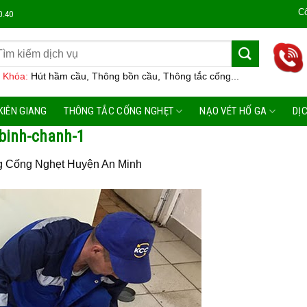
Công Ty Môi
0.40
 Khóa:
Hút hầm cầu, Thông bồn cầu, Thông tắc cống...
KIÊN GIANG
THÔNG TẮC CỐNG NGHẸT
NẠO VÉT HỐ GA
DỊ
-binh-chanh-1
 Cống Nghẹt Huyện An Minh