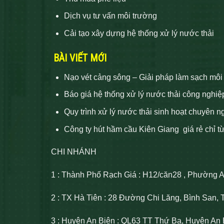
Dịch vụ tư vấn môi trường
Cải tạo xây dựng hệ thống xử lý nước thải
BÀI VIẾT MỚI
Nạo vét cảng sông – Giải pháp làm sạch môi
Báo giá hệ thống xử lý nước thải công nghiệ
Quy trình xử lý nước thải sinh hoạt chuyên n
Công ty hút hầm cầu Kiên Giang giá rẻ chỉ t
CHI NHÁNH
1 : Thành Phố Rạch Giá : H12/căn28 , Phường 
2 : TX Hà Tiên : 28 Đường Chi Lăng, Bình San, 
3 : Huyện An Biên : QL63 TT Thứ Ba, Huyện An 