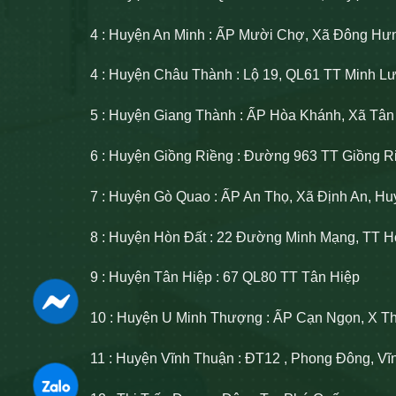
4 : Huyện An Minh : ẤP Mười Chợ, Xã Đông Hư
4 : Huyện Châu Thành : Lộ 19, QL61 TT Minh 
5 : Huyện Giang Thành : ẤP Hòa Khánh, Xã Tâ
6 : Huyện Giồng Riềng : Đường 963 TT Giồng R
7 : Huyện Gò Quao : ẤP An Thọ, Xã Định An, H
8 : Huyện Hòn Đất : 22 Đường Minh Mạng, TT H
9 : Huyện Tân Hiệp : 67 QL80 TT Tân Hiệp
10 : Huyện U Minh Thượng : ẤP Cạn Ngọn, X T
11 : Huyện Vĩnh Thuận : ĐT12 , Phong Đông, V