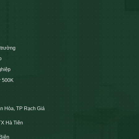
 trường
p
ghiệp
ừ 500K
An Hòa, TP Rạch Giá
TX Hà Tiên
Biên