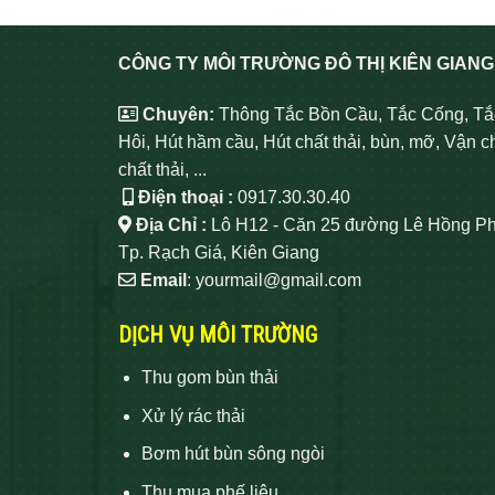
CÔNG TY MÔI TRƯỜNG ĐÔ THỊ KIÊN GIANG
Chuyên:
Thông Tắc Bồn Cầu, Tắc Cống, Tắ
Hôi, Hút hầm cầu, Hút chất thải, bùn, mỡ, Vận c
chất thải, ...
Điện thoại :
0917.30.30.40
Địa Chỉ :
Lô H12 - Căn 25 đường Lê Hồng Ph
Tp. Rạch Giá, Kiên Giang
Email
: yourmail@gmail.com
DỊCH VỤ MÔI TRƯỜNG
Thu gom bùn thải
Xử lý rác thải
Bơm hút bùn sông ngòi
Thu mua phế liệu