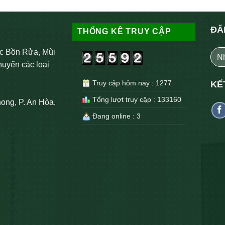
ĐĂ
THỐNG KÊ TRUY CẬP
c Bồn Rửa, Mùi
huyển các loại
Truy cập hôm nay : 1277
KẾ
Tổng lượt truy cập : 133160
ong, P. An Hòa,
Đang online : 3