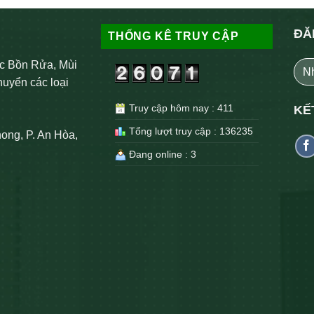
ĐĂ
THỐNG KÊ TRUY CẬP
c Bồn Rửa, Mùi
huyển các loại
Truy cập hôm nay : 411
KẾ
Tổng lượt truy cập : 136235
ong, P. An Hòa,
Đang online : 3