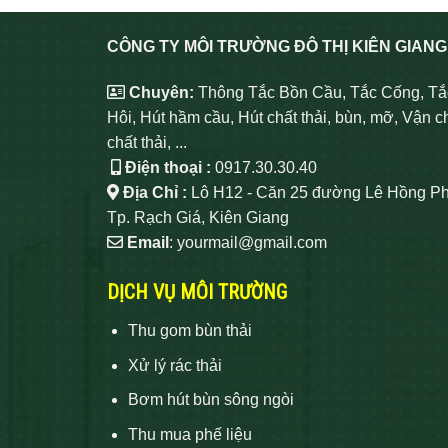
CÔNG TY MÔI TRƯỜNG ĐÔ THỊ KIÊN GIANG
Chuyên:
Thông Tắc Bồn Cầu, Tắc Cống, Tắ
Hôi, Hút hầm cầu, Hút chất thải, bùn, mỡ, Vận c
chất thải, ...
Điện thoại :
0917.30.30.40
Địa Chỉ :
Lô H12 - Căn 25 đường Lê Hồng Ph
Tp. Rạch Giá, Kiên Giang
Email
: yourmail@gmail.com
DỊCH VỤ MÔI TRƯỜNG
Thu gom bùn thải
Xử lý rác thải
Bơm hút bùn sông ngòi
Thu mua phế liệu