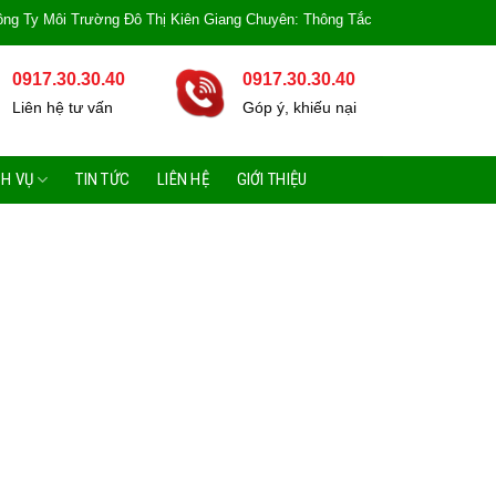
 Trường Đô Thị Kiên Giang Chuyên: Thông Tắc Bồn Cầu, Tắc Cống, Tắc Bồn Rử
0917.30.30.40
0917.30.30.40
Liên hệ tư vấn
Góp ý, khiếu nại
CH VỤ
TIN TỨC
LIÊN HỆ
GIỚI THIỆU