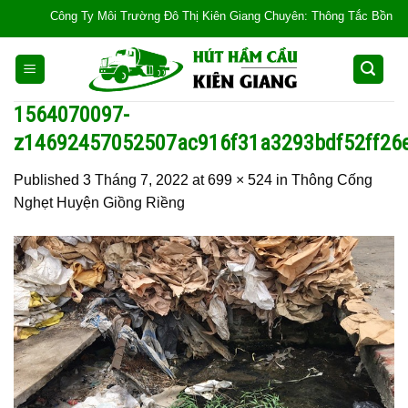
Skip
Công Ty Môi Trường Đô Thị Kiên Giang Chuyên: Thông Tắc Bồn Cầu, Tắc
to
content
1564070097-
z14692457052507ac916f31a3293bdf52ff26
Published
3 Tháng 7, 2022
at
699 × 524
in
Thông Cống
Nghẹt Huyện Giồng Riềng