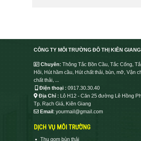
CÔNG TY MÔI TRƯỜNG ĐÔ THỊ KIÊN GIANG
Chuyên:
Thông Tắc Bồn Cầu, Tắc Cống, Tắ
Hôi, Hút hầm cầu, Hút chất thải, bùn, mỡ, Vận c
chất thải, ...
Điện thoại :
0917.30.30.40
Địa Chỉ :
Lô H12 - Căn 25 đường Lê Hồng Ph
Tp. Rạch Giá, Kiên Giang
Email
: yourmail@gmail.com
DỊCH VỤ MÔI TRƯỜNG
Thu gom bùn thải