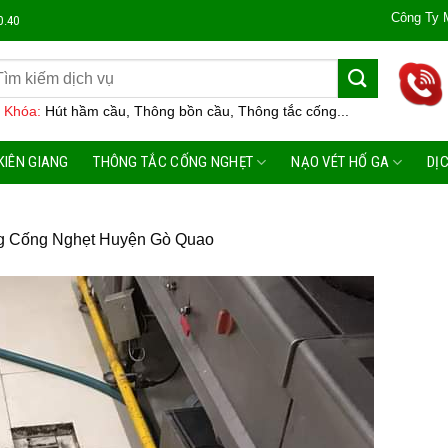
Công Ty Môi Trường Đô
0.40
 Khóa:
Hút hầm cầu, Thông bồn cầu, Thông tắc cống...
KIÊN GIANG
THÔNG TẮC CỐNG NGHẸT
NẠO VÉT HỐ GA
DỊ
g Cống Nghẹt Huyện Gò Quao