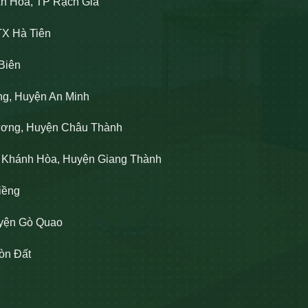
An Hòa, TP Rạch Giá
TX Hà Tiên
Biên
ng, Huyện An Minh
Lương, Huyện Châu Thành
n Khánh Hòa, Huyện Giang Thành
iềng
uyện Gò Quao
òn Đất