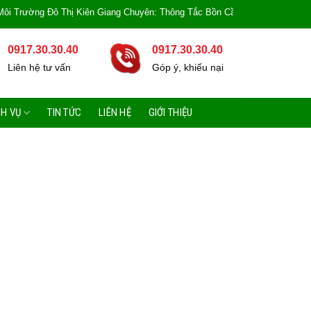
 Thị Kiên Giang Chuyên: Thông Tắc Bồn Cầu, Tắc Cống, Tắc Bồn Rửa, Mùi Hô
0917.30.30.40
0917.30.30.40
Liên hệ tư vấn
Góp ý, khiếu nại
CH VỤ
TIN TỨC
LIÊN HỆ
GIỚI THIỆU