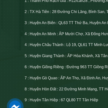
1 : Thành Phố Rạch Giá : H12/căn28 , Phường 
2 : TX Hà Tiên : 28 Đường Chi Lăng, Bình San, 
3 : Huyện An Biên : QL63 TT Thứ Ba, Huyện An 
4 : Huyện An Minh : ẤP Mười Chợ, Xã Đông Hư
4 : Huyện Châu Thành : Lộ 19, QL61 TT Minh 
5 : Huyện Giang Thành : ẤP Hòa Khánh, Xã Tâ
6 : Huyện Giồng Riềng : Đường 963 TT Giồng R
7 : Huyện Gò Quao : ẤP An Thọ, Xã Định An, H
8 : Huyện Hòn Đất : 22 Đường Minh Mạng, TT H
9 : Huyện Tân Hiệp : 67 QL80 TT Tân Hiệp