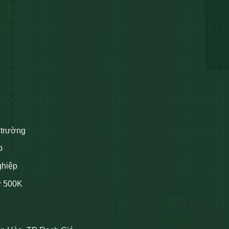
 trường
p
ghiệp
ừ 500K