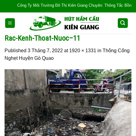
Skip
Công Ty Môi Trường Đô Thị Kiên Giang Chuyên: Thông Tắc Bồn Cầu, Tắc
to
content
Rac-Kenh-Thoat-Nuoc–11
Published
3 Tháng 7, 2022
at
1920 × 1331
in
Thông Cống
Nghẹt Huyện Gò Quao