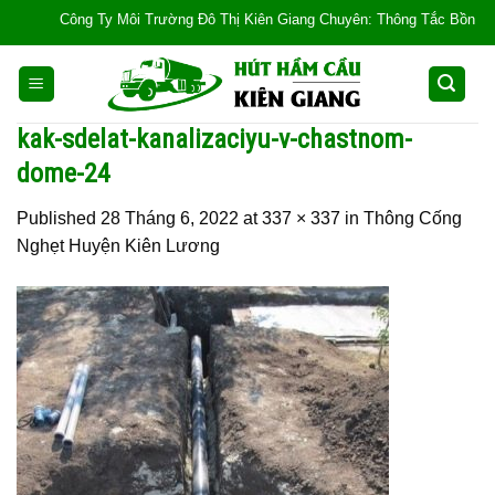
Skip
Công Ty Môi Trường Đô Thị Kiên Giang Chuyên: Thông Tắc Bồn Cầu, Tắc 
to
content
kak-sdelat-kanalizaciyu-v-chastnom-
dome-24
Published
28 Tháng 6, 2022
at
337 × 337
in
Thông Cống
Nghẹt Huyện Kiên Lương