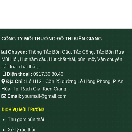
CÔNG TY MÔI TRƯỜNG ĐÔ THỊ KIÊN GIANG
Chuyên:
Thông Tắc Bồn Cầu, Tắc Cống, Tắc Bồn Rửa,
Mùi Hôi, Hút hầm cầu, Hút chất thải, bùn, mỡ, Vận chuyển
các loại chất thải, ...
Điện thoại :
0917.30.30.40
Địa Chỉ :
Lô H12 - Căn 25 đường Lê Hồng Phong, P. An
Hòa, Tp. Rạch Giá, Kiên Giang
Email
: yourmail@gmail.com
DỊCH VỤ MÔI TRƯỜNG
Thu gom bùn thải
Xử lý rác thải