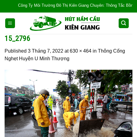
Skip
Công Ty Môi Trường Đô Thị Kiên Giang Chuyên: Thông Tắc Bồn Cầu, Tắc
to
content
15_2796
Published
3 Tháng 7, 2022
at
630 × 464
in
Thông Cống
Nghẹt Huyện U Minh Thượng