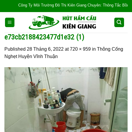
Skip
Công Ty Môi Trường Đô Thị Kiên Giang Chuyên: Thông Tắc Bồn Cầu, Tắc
to
content
e73cb2188423477d1e32 (1)
Published
28 Tháng 6, 2022
at
720 × 959
in
Thông Cống
Nghẹt Huyện Vĩnh Thuận