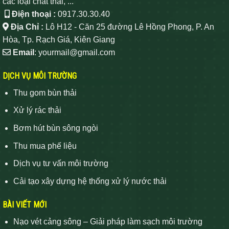
các loại chất thải, ...
Điện thoại :
0917.30.30.40
Địa Chỉ :
Lô H12 - Căn 25 đường Lê Hồng Phong, P. An
Hòa, Tp. Rạch Giá, Kiên Giang
Email
: yourmail@gmail.com
DỊCH VỤ MÔI TRƯỜNG
Thu gom bùn thải
Xử lý rác thải
Bơm hút bùn sông ngòi
Thu mua phế liệu
Dịch vụ tư vấn môi trường
Cải tạo xây dựng hệ thống xử lý nước thải
BÀI VIẾT MỚI
Nạo vét cảng sông – Giải pháp làm sạch môi trường