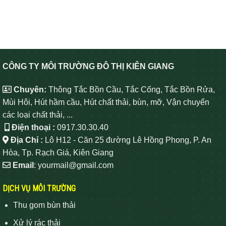
CÔNG TY MÔI TRƯỜNG ĐÔ THỊ KIÊN GIANG
Chuyên:
Thông Tắc Bồn Cầu, Tắc Cống, Tắc Bồn Rửa,
Mùi Hôi, Hút hầm cầu, Hút chất thải, bùn, mỡ, Vận chuyển
các loại chất thải, ...
Điện thoại :
0917.30.30.40
Địa Chỉ :
Lô H12 - Căn 25 đường Lê Hồng Phong, P. An
Hòa, Tp. Rạch Giá, Kiên Giang
Email
: yourmail@gmail.com
DỊCH VỤ MÔI TRƯỜNG
Thu gom bùn thải
Xử lý rác thải