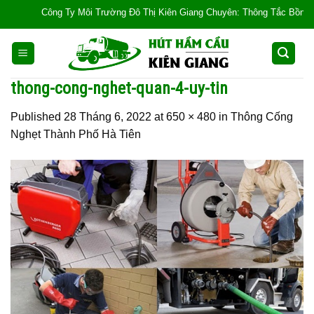
Skip
Công Ty Môi Trường Đô Thị Kiên Giang Chuyên: Thông Tắc Bồn Cầu, Tắc
to
content
thong-cong-nghet-quan-4-uy-tin
Published
28 Tháng 6, 2022
at
650 × 480
in
Thông Cống
Nghẹt Thành Phố Hà Tiên