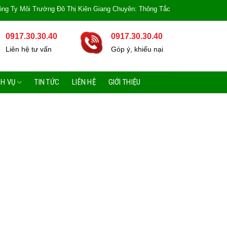
i Trường Đô Thị Kiên Giang Chuyên: Thông Tắc Bồn Cầu, Tắc Cống, Tắc Bồn R
0917.30.30.40
0917.30.30.40
Liên hệ tư vấn
Góp ý, khiếu nại
CH VỤ
TIN TỨC
LIÊN HỆ
GIỚI THIỆU