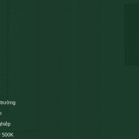
 trường
p
ghiệp
ừ 500K