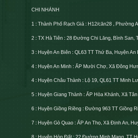
CHI NHÁNH
1 : Thành Phố Rạch Giá : H12/căn28 , Phường 
2 : TX Hà Tiên : 28 Đường Chi Lăng, Bình San, 
3 : Huyện An Biên : QL63 TT Thứ Ba, Huyện An 
4 : Huyện An Minh : ẤP Mười Chợ, Xã Đông Hư
4 : Huyện Châu Thành : Lộ 19, QL61 TT Minh 
5 : Huyện Giang Thành : ẤP Hòa Khánh, Xã Tâ
6 : Huyện Giồng Riềng : Đường 963 TT Giồng R
7 : Huyện Gò Quao : ẤP An Thọ, Xã Định An, H
8 : Huyện Hòn Đất : 22 Đường Minh Mạng, TT H