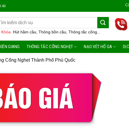
Công Ty Mô
0.40
 Khóa:
Hút hầm cầu, Thông bồn cầu, Thông tắc cống...
KIÊN GIANG
THÔNG TẮC CỐNG NGHẸT
NẠO VÉT HỐ GA
DỊ
ng Cống Nghẹt Thành Phố Phú Quốc