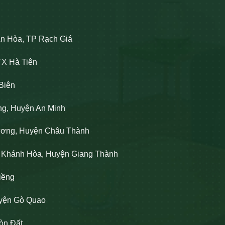
An Hòa, TP Rạch Giá
TX Hà Tiên
Biên
ng, Huyện An Minh
Lương, Huyện Châu Thành
n Khánh Hòa, Huyện Giang Thành
iềng
uyện Gò Quao
òn Đất