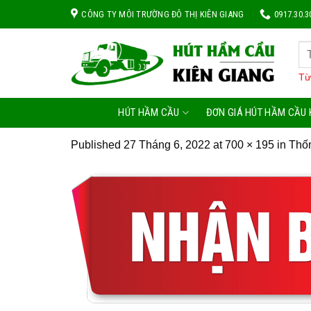
Skip
CÔNG TY MÔI TRƯỜNG ĐÔ THỊ KIÊN GIANG
0917.30.3
to
content
Từ
HÚT HẦM CẦU
ĐƠN GIÁ HÚT HẦM CẦU 
Published
27 Tháng 6, 2022
at
700 × 195
in
Thố