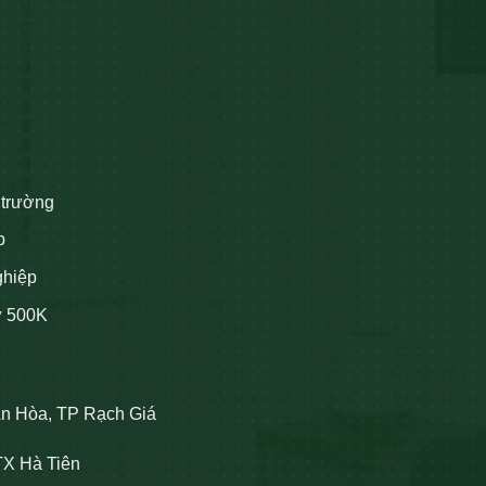
 trường
p
ghiệp
ừ 500K
An Hòa, TP Rạch Giá
TX Hà Tiên