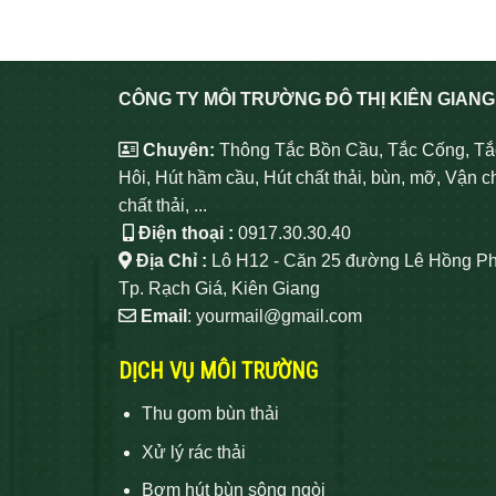
CÔNG TY MÔI TRƯỜNG ĐÔ THỊ KIÊN GIANG
Chuyên:
Thông Tắc Bồn Cầu, Tắc Cống, Tắ
Hôi, Hút hầm cầu, Hút chất thải, bùn, mỡ, Vận c
chất thải, ...
Điện thoại :
0917.30.30.40
Địa Chỉ :
Lô H12 - Căn 25 đường Lê Hồng Ph
Tp. Rạch Giá, Kiên Giang
Email
: yourmail@gmail.com
DỊCH VỤ MÔI TRƯỜNG
Thu gom bùn thải
Xử lý rác thải
Bơm hút bùn sông ngòi