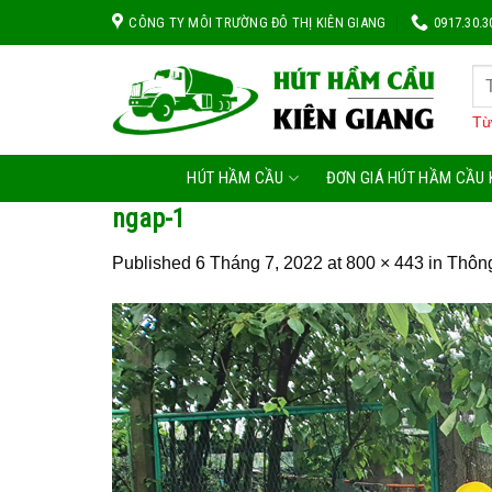
Skip
CÔNG TY MÔI TRƯỜNG ĐÔ THỊ KIÊN GIANG
0917.30.3
to
content
Từ
HÚT HẦM CẦU
ĐƠN GIÁ HÚT HẦM CẦU 
ngap-1
Published
6 Tháng 7, 2022
at
800 × 443
in
Thôn