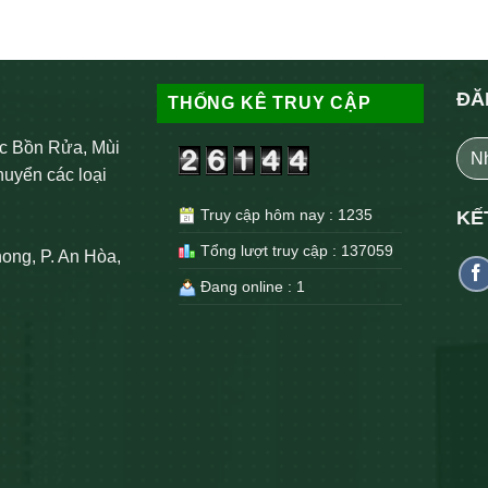
ĐĂ
THỐNG KÊ TRUY CẬP
c Bồn Rửa, Mùi
huyển các loại
Truy cập hôm nay : 1235
KẾ
Tổng lượt truy cập : 137059
ong, P. An Hòa,
Đang online : 1