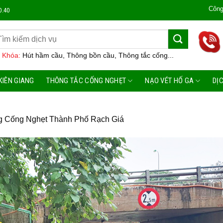
Công Ty Môi Trư
0.40
 Khóa:
Hút hầm cầu, Thông bồn cầu, Thông tắc cống...
KIÊN GIANG
THÔNG TẮC CỐNG NGHẸT
NẠO VÉT HỐ GA
DỊ
g Cống Nghẹt Thành Phố Rạch Giá