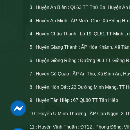
3 : Huyện An Biên : QL63 TT Thứ Ba, Huyện An 
4 : Huyện An Minh : ẤP Mười Chợ, Xã Đông Hư
4 : Huyện Châu Thành : Lộ 19, QL61 TT Minh 
5 : Huyện Giang Thành : ẤP Hòa Khánh, Xã Tâ
6 : Huyện Giồng Riềng : Đường 963 TT Giồng R
7 : Huyện Gò Quao : ẤP An Thọ, Xã Định An, H
8 : Huyện Hòn Đất : 22 Đường Minh Mạng, TT H
9 : Huyện Tân Hiệp : 67 QL80 TT Tân Hiệp
10 : Huyện U Minh Thượng : ẤP Cạn Ngọn, X T
11 : Huyện Vĩnh Thuận : ĐT12 , Phong Đông, V