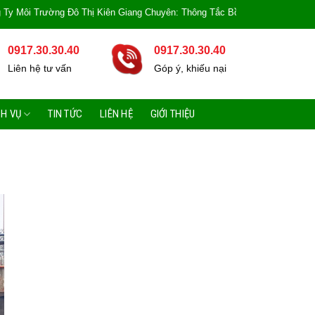
ờng Đô Thị Kiên Giang Chuyên: Thông Tắc Bồn Cầu, Tắc Cống, Tắc Bồn Rửa, 
0917.30.30.40
0917.30.30.40
Liên hệ tư vấn
Góp ý, khiếu nại
CH VỤ
TIN TỨC
LIÊN HỆ
GIỚI THIỆU