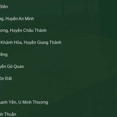
Biên
ng, Huyện An Minh
Lương, Huyện Châu Thành
n Khánh Hòa, Huyện Giang Thành
iềng
uyện Gò Quao
òn Đất
hạnh Yên, U Minh Thượng
ĩnh Thuận