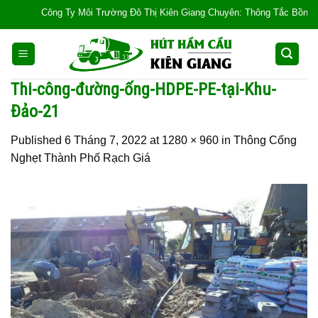
Skip
Công Ty Môi Trường Đô Thị Kiên Giang Chuyên: Thông Tắc Bồn Cầu, Tắc
to
content
Thi-công-đường-ống-HDPE-PE-tại-Khu-
Đảo-21
Published
6 Tháng 7, 2022
at
1280 × 960
in
Thông Cống
Nghẹt Thành Phố Rạch Giá