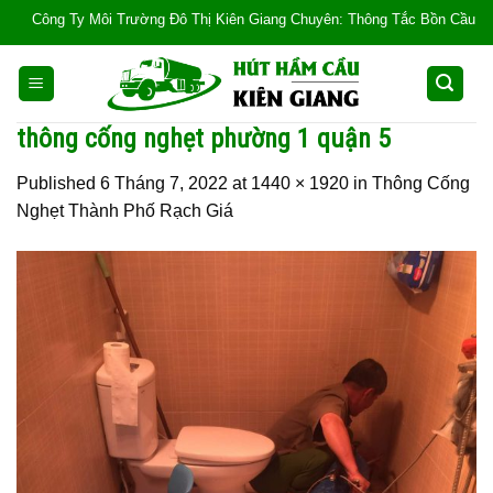
Skip
Công Ty Môi Trường Đô Thị Kiên Giang Chuyên: Thông Tắc Bồn Cầu, Tắc Cống,
to
content
thông cống nghẹt phường 1 quận 5
Published
6 Tháng 7, 2022
at
1440 × 1920
in
Thông Cống
Nghẹt Thành Phố Rạch Giá