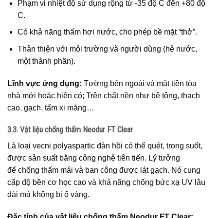
Phạm vi nhiệt độ sử dụng rộng từ -35 độ C đến +80 độ
C.
Có khả năng thấm hơi nước, cho phép bề mặt “thở”.
Thân thiện với môi trường và người dùng (hệ nước,
một thành phần).
Lĩnh vực ứng dụng:
Tường bên ngoài và mặt tiền tòa
nhà mới hoặc hiện có; Trên chất nền như bê tông, thạch
cao, gạch, tấm xi măng…
3.3. Vật liệu chống thấm Neodur FT Clear
Là loại vecni polyaspartic đàn hồi có thể quét, trong suốt,
được sản suất bằng công nghệ tiên tiến. Lý tưởng
để chống thấm mái và ban công được lát gạch. Nó cung
cấp độ bền cơ học cao và khả năng chống bức xạ UV lâu
dài mà không bị ố vàng.
Đặc tính của vật liệu chống thấm Neodur FT Clear: