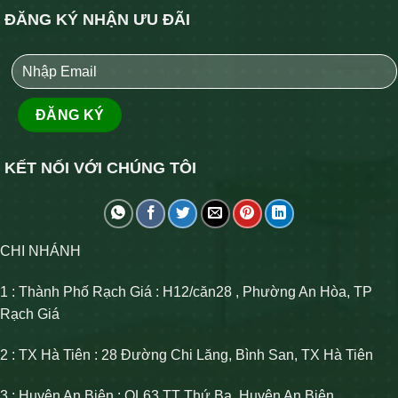
ĐĂNG KÝ NHẬN ƯU ĐÃI
KẾT NỐI VỚI CHÚNG TÔI
CHI NHÁNH
1 : Thành Phố Rạch Giá : H12/căn28 , Phường An Hòa, TP
Rạch Giá
2 : TX Hà Tiên : 28 Đường Chi Lăng, Bình San, TX Hà Tiên
3 : Huyện An Biên : QL63 TT Thứ Ba, Huyện An Biên