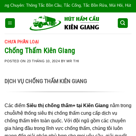
Skip
ng Tắc Bồn Cầu, Tắc Cống, Tắc Bồn Rửa, Mùi Hôi, Hút hầm cầu, Hút chất thả
to
content
CHƯA PHÂN LOẠI
Chống Thấm Kiên Giang
POSTED ON
23 THÁNG 10, 2024
BY
MR THI
DỊCH VỤ CHỐNG THẤM KIÊN GIANG
Các điểm
Siêu thị chống thấm+ tại Kiên Giang
nằm trong
chuỗi/hệ thống siêu thị chống thấm cung cấp dịch vụ
chống thấm trên toàn quốc. Với đội ngũ gồm các chuyên
gia hàng đầu trong lĩnh vực chống thấm, chúng tôi luôn
mang đến giải pháp phù hợp cho mọi yêu cầu, giải quyết