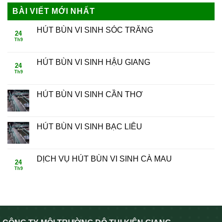
BÀI VIẾT MỚI NHẤT
HÚT BÙN VI SINH SÓC TRĂNG
24
Th9
HÚT BÙN VI SINH HẬU GIANG
24
Th9
HÚT BÙN VI SINH CẦN THƠ
HÚT BÙN VI SINH BẠC LIÊU
DỊCH VỤ HÚT BÙN VI SINH CÀ MAU
24
Th9