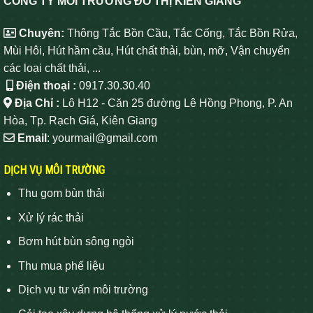
CÔNG TY MÔI TRƯỜNG ĐÔ THỊ KIÊN GIANG
Chuyên:
Thông Tắc Bồn Cầu, Tắc Cống, Tắc Bồn Rửa,
Mùi Hôi, Hút hầm cầu, Hút chất thải, bùn, mỡ, Vận chuyển
các loại chất thải, ...
Điện thoại :
0917.30.30.40
Địa Chỉ :
Lô H12 - Căn 25 đường Lê Hồng Phong, P. An
Hòa, Tp. Rạch Giá, Kiên Giang
Email
: yourmail@gmail.com
DỊCH VỤ MÔI TRƯỜNG
Thu gom bùn thải
Xử lý rác thải
Bơm hút bùn sông ngòi
Thu mua phế liệu
Dịch vụ tư vấn môi trường