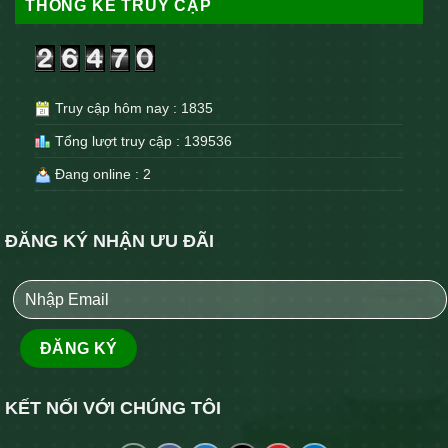
THỐNG KÊ TRUY CẬP
Truy cập hôm nay : 1835
Tổng lượt truy cập : 139536
Đang online : 2
ĐĂNG KÝ NHẬN ƯU ĐÃI
KẾT NỐI VỚI CHÚNG TÔI