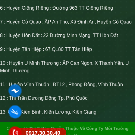
6 : Huyện Giồng Riềng : Đường 963 TT Giồng Riềng
7 : Huyện Gò Quao : ẤP An Thọ, Xã Định An, Huyện Gò Quao
8 : Huyện Hòn Đất : 22 Đường Minh Mạng, TT Hòn Đất
9 : Huyện Tân Hiệp : 67 QL80 TT Tân Hiệp
10 : Huyện U Minh Thượng : ẤP Cạn Ngọn, X Thạnh Yên, U
Minh Thượng
11 : Huyện Vĩnh Thuận : ĐT12 , Phong Đông, Vĩnh Thuận
12 : Thị Trấn Dương Đông Tp. Phú Quốc
13: Ql80, Kiên Bình, Kiên Lương, Kiên Giang
Copyright 2026 ©
Bản Quyền Thuộc Về Công Ty Môi Trường
0917.30.30.40