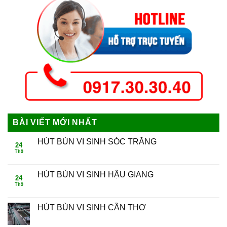
BÀI VIẾT MỚI NHẤT
HÚT BÙN VI SINH SÓC TRĂNG
24
Th9
HÚT BÙN VI SINH HẬU GIANG
24
Th9
HÚT BÙN VI SINH CẦN THƠ