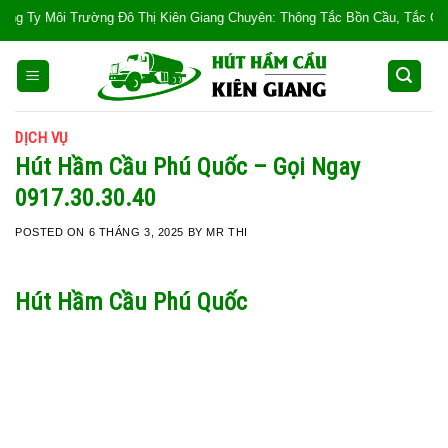
Skip
Trường Đô Thị Kiên Giang Chuyên: Thông Tắc Bồn Cầu, Tắc Cống, Tắc Bồn Rửa
to
content
DỊCH VỤ
Hút Hầm Cầu Phú Quốc – Gọi Ngay
0917.30.30.40
POSTED ON
6 THÁNG 3, 2025
BY
MR THI
Hút Hầm Cầu Phú Quốc