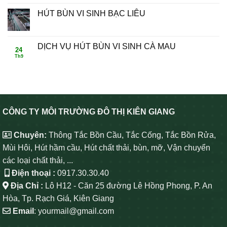
HÚT BÙN VI SINH BẠC LIÊU
DỊCH VỤ HÚT BÙN VI SINH CÀ MAU
24
Th9
CÔNG TY MÔI TRƯỜNG ĐÔ THỊ KIÊN GIANG
Chuyên:
Thông Tắc Bồn Cầu, Tắc Cống, Tắc Bồn Rửa,
Mùi Hôi, Hút hầm cầu, Hút chất thải, bùn, mỡ, Vận chuyển
các loại chất thải, ...
Điện thoại :
0917.30.30.40
Địa Chỉ :
Lô H12 - Căn 25 đường Lê Hồng Phong, P. An
Hòa, Tp. Rạch Giá, Kiên Giang
Email
: yourmail@gmail.com