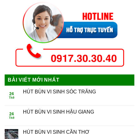
BÀI VIẾT MỚI NHẤT
HÚT BÙN VI SINH SÓC TRĂNG
24
Th9
HÚT BÙN VI SINH HẬU GIANG
24
Th9
HÚT BÙN VI SINH CẦN THƠ