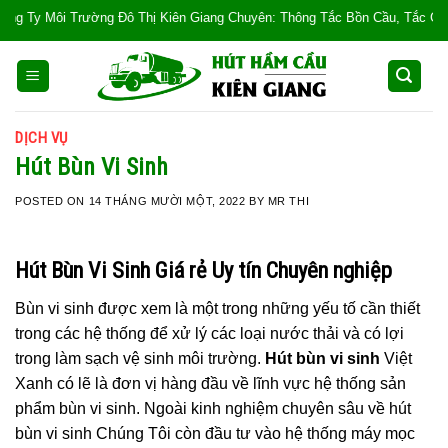
Skip
rường Đô Thị Kiên Giang Chuyên: Thông Tắc Bồn Cầu, Tắc Cống, Tắc Bồn Rửa
to
content
DỊCH VỤ
Hút Bùn Vi Sinh
POSTED ON
14 THÁNG MƯỜI MỘT, 2022
BY
MR THI
Hút Bùn Vi Sinh Giá rẻ Uy tín Chuyên nghiệp
Bùn vi sinh được xem là một trong những yếu tố cần thiết
trong các hệ thống để xử lý các loại nước thải và có lợi
trong làm sạch vệ sinh môi trường.
Hút bùn vi sinh
Việt
Xanh có lẽ là đơn vị hàng đầu về lĩnh vực hệ thống sản
phẩm bùn vi sinh. Ngoài kinh nghiệm chuyên sâu về hút
bùn vi sinh Chúng Tôi còn đầu tư vào hệ thống máy mọc