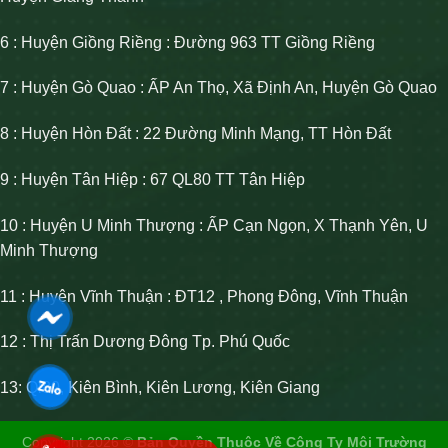
6 : Huyện Giồng Riềng : Đường 963 TT Giồng Riềng
7 : Huyện Gò Quao : ẤP An Thọ, Xã Định An, Huyện Gò Quao
8 : Huyện Hòn Đất : 22 Đường Minh Mạng, TT Hòn Đất
9 : Huyện Tân Hiệp : 67 QL80 TT Tân Hiệp
10 : Huyện U Minh Thượng : ẤP Cạn Ngọn, X Thạnh Yên, U
Minh Thượng
11 : Huyện Vĩnh Thuận : ĐT12 , Phong Đông, Vĩnh Thuận
12 : Thị Trấn Dương Đông Tp. Phú Quốc
13: Ql80, Kiên Bình, Kiên Lương, Kiên Giang
Copyright 2026 ©
Bản Quyền Thuộc Về Công Ty Môi Trường