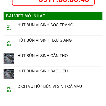
BÀI VIẾT MỚI NHẤT
HÚT BÙN VI SINH SÓC TRĂNG
24
Th9
HÚT BÙN VI SINH HẬU GIANG
24
Th9
HÚT BÙN VI SINH CẦN THƠ
HÚT BÙN VI SINH BẠC LIÊU
DỊCH VỤ HÚT BÙN VI SINH CÀ MAU
24
Th9