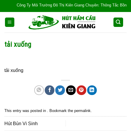
Skip
Công Ty Môi Trường Đô Thị Kiên Giang Chuyên: Thông Tắc Bồn Cầu, Tắc
to
content
tải xuống
tải xuống
This entry was posted in . Bookmark the
permalink
.
Hút Bùn Vi Sinh