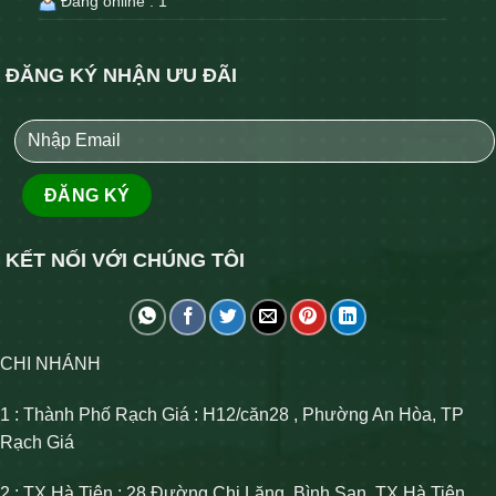
Đang online : 1
ĐĂNG KÝ NHẬN ƯU ĐÃI
KẾT NỐI VỚI CHÚNG TÔI
CHI NHÁNH
1 : Thành Phố Rạch Giá : H12/căn28 , Phường An Hòa, TP
Rạch Giá
2 : TX Hà Tiên : 28 Đường Chi Lăng, Bình San, TX Hà Tiên