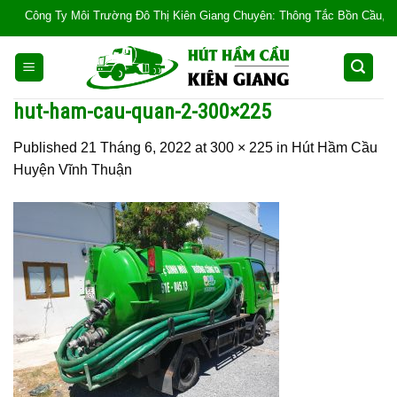
Skip
Công Ty Môi Trường Đô Thị Kiên Giang Chuyên: Thông Tắc Bồn Cầu, Tắc Cống
to
content
hut-ham-cau-quan-2-300×225
Published
21 Tháng 6, 2022
at
300 × 225
in
Hút Hầm Cầu
Huyện Vĩnh Thuận