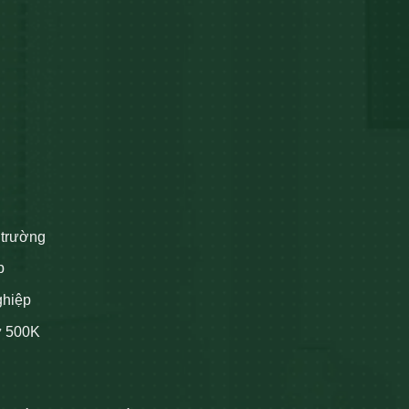
 trường
p
ghiệp
ừ 500K