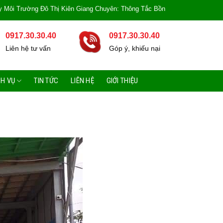
 Đô Thị Kiên Giang Chuyên: Thông Tắc Bồn Cầu, Tắc Cống, Tắc Bồn Rửa, Mùi 
0917.30.30.40
0917.30.30.40
Liên hệ tư vấn
Góp ý, khiếu nại
CH VỤ
TIN TỨC
LIÊN HỆ
GIỚI THIỆU