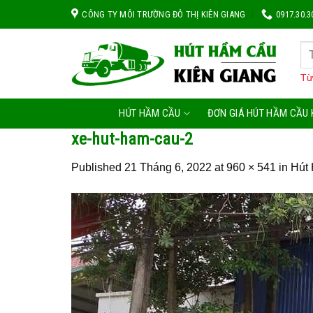
Skip
CÔNG TY MÔI TRƯỜNG ĐÔ THỊ KIÊN GIANG
0917.30.3
to
content
Từ
HÚT HẦM CẦU
ĐƠN GIÁ HÚT HẦM CẦU 
xe-hut-ham-cau-2
Published
21 Tháng 6, 2022
at
960 × 541
in
Hút