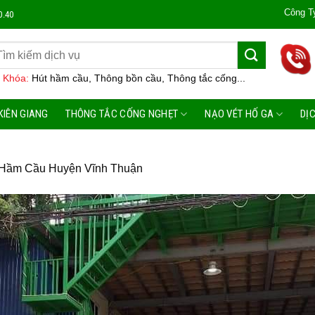
Công Ty Môi Trường
0.40
 Khóa:
Hút hầm cầu, Thông bồn cầu, Thông tắc cống...
KIÊN GIANG
THÔNG TẮC CỐNG NGHẸT
NẠO VÉT HỐ GA
DỊ
 Hầm Cầu Huyện Vĩnh Thuận