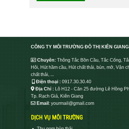
CÔNG TY MÔI TRƯỜNG ĐÔ THỊ KIÊN GIANG
Chuyên:
Thông Tắc Bồn Cầu, Tắc Cống, Tắ
Hôi, Hút hầm cầu, Hút chất thải, bùn, mỡ, Vận c
chất thải, ...
Điện thoại :
0917.30.30.40
Địa Chỉ :
Lô H12 - Căn 25 đường Lê Hồng Ph
Tp. Rạch Giá, Kiên Giang
Email
: yourmail@gmail.com
DỊCH VỤ MÔI TRƯỜNG
Thu gom bùn thải