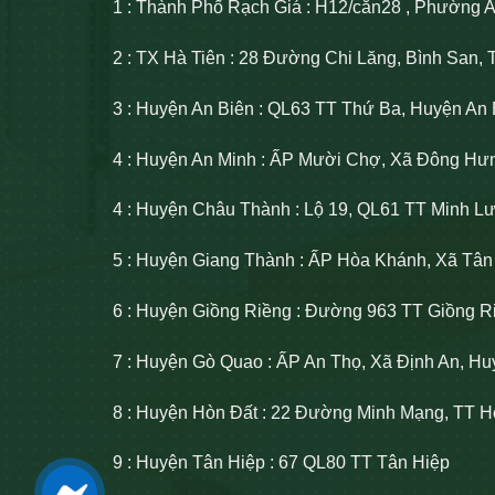
1 : Thành Phố Rạch Giá : H12/căn28 , Phường 
2 : TX Hà Tiên : 28 Đường Chi Lăng, Bình San, 
3 : Huyện An Biên : QL63 TT Thứ Ba, Huyện An 
4 : Huyện An Minh : ẤP Mười Chợ, Xã Đông Hư
4 : Huyện Châu Thành : Lộ 19, QL61 TT Minh 
5 : Huyện Giang Thành : ẤP Hòa Khánh, Xã Tâ
6 : Huyện Giồng Riềng : Đường 963 TT Giồng R
7 : Huyện Gò Quao : ẤP An Thọ, Xã Định An, H
8 : Huyện Hòn Đất : 22 Đường Minh Mạng, TT H
9 : Huyện Tân Hiệp : 67 QL80 TT Tân Hiệp