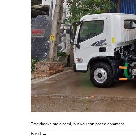
Trackbacks are closed, but you can
post a comment
.
Next
→