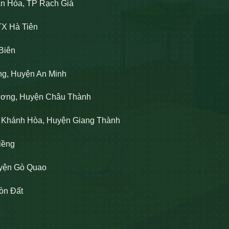
An Hòa, TP Rạch Giá
TX Hà Tiên
Biên
ng, Huyện An Minh
Lương, Huyện Châu Thành
n Khánh Hòa, Huyện Giang Thành
iềng
uyện Gò Quao
òn Đất