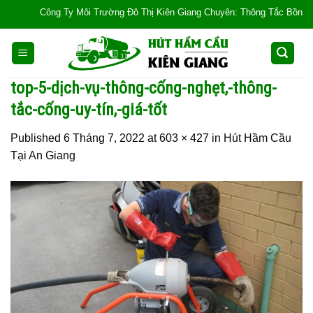
Skip
Công Ty Môi Trường Đô Thị Kiên Giang Chuyên: Thông Tắc Bồn Cầu, Tắc
to
content
top-5-dịch-vụ-thông-cống-nghẹt,-thông-
tắc-cống-uy-tín,-giá-tốt
Published
6 Tháng 7, 2022
at
603 × 427
in
Hút Hầm Cầu
Tại An Giang