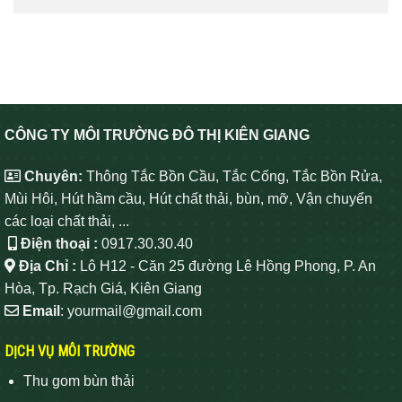
CÔNG TY MÔI TRƯỜNG ĐÔ THỊ KIÊN GIANG
Chuyên:
Thông Tắc Bồn Cầu, Tắc Cống, Tắc Bồn Rửa,
Mùi Hôi, Hút hầm cầu, Hút chất thải, bùn, mỡ, Vận chuyển
các loại chất thải, ...
Điện thoại :
0917.30.30.40
Địa Chỉ :
Lô H12 - Căn 25 đường Lê Hồng Phong, P. An
Hòa, Tp. Rạch Giá, Kiên Giang
Email
: yourmail@gmail.com
DỊCH VỤ MÔI TRƯỜNG
Thu gom bùn thải