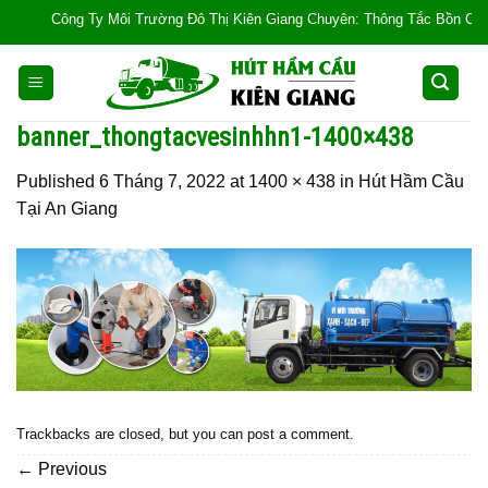
Skip
Công Ty Môi Trường Đô Thị Kiên Giang Chuyên: Thông Tắc Bồn Cầu, Tắc 
to
content
banner_thongtacvesinhhn1-1400×438
Published
6 Tháng 7, 2022
at
1400 × 438
in
Hút Hầm Cầu
Tại An Giang
Trackbacks are closed, but you can
post a comment
.
←
Previous