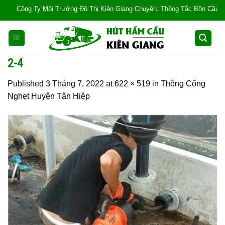
Skip
Công Ty Môi Trường Đô Thị Kiên Giang Chuyên: Thông Tắc Bồn Cầu, Tắc Cốn
to
content
2-4
Published
3 Tháng 7, 2022
at
622 × 519
in
Thông Cống
Nghẹt Huyện Tân Hiệp