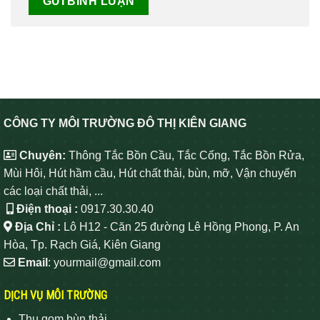
CÔNG TY MÔI TRƯỜNG ĐÔ THỊ KIÊN GIANG
Chuyên:
Thông Tắc Bồn Cầu, Tắc Cống, Tắc Bồn Rửa,
Mùi Hôi, Hút hầm cầu, Hút chất thải, bùn, mỡ, Vận chuyển
các loại chất thải, ...
Điện thoại :
0917.30.30.40
Địa Chỉ :
Lô H12 - Căn 25 đường Lê Hồng Phong, P. An
Hòa, Tp. Rạch Giá, Kiên Giang
Email
: yourmail@gmail.com
DỊCH VỤ MÔI TRƯỜNG
Thu gom bùn thải