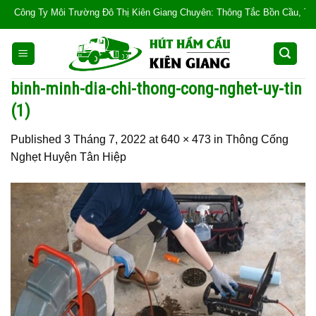
Skip
ông Ty Môi Trường Đô Thị Kiên Giang Chuyên: Thông Tắc Bồn Cầu, Tắc Cống,
to
content
binh-minh-dia-chi-thong-cong-nghet-uy-tin
(1)
Published
3 Tháng 7, 2022
at
640 × 473
in
Thông Cống
Nghẹt Huyện Tân Hiệp