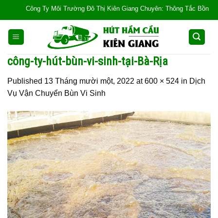
Skip
Công Ty Môi Trường Đô Thị Kiên Giang Chuyên: Thông Tắc Bồn Cầu, Tắc 
to
content
công-ty-hút-bùn-vi-sinh-tại-Bà-Rịa
Published
13 Tháng mười một, 2022
at
600 × 524
in
Dịch
Vụ Vận Chuyển Bùn Vi Sinh