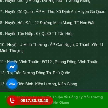
6 : Huyện Giồng Riềng : Đường 963 TT Giồng Riềng
7 : Huyện Gò Quao : ẤP An Thọ, Xã Định An, Huyện Gò Quao
8 : Huyện Hòn Đất : 22 Đường Minh Mạng, TT Hòn Đất
9 : Huyện Tân Hiệp : 67 QL80 TT Tân Hiệp
10 : Huyện U Minh Thượng : ẤP Cạn Ngọn, X Thạnh Yên, U
Minh Thượng
11 : Huyện Vĩnh Thuận : ĐT12 , Phong Đông, Vĩnh Thuận
12 : Thị Trấn Dương Đông Tp. Phú Quốc
13: Ql80, Kiên Bình, Kiên Lương, Kiên Giang
Copyright 2026 ©
Bản Quyền Thuộc Về Công Ty Môi Trường
0917.30.30.40
Đô Thị Kiên Giang