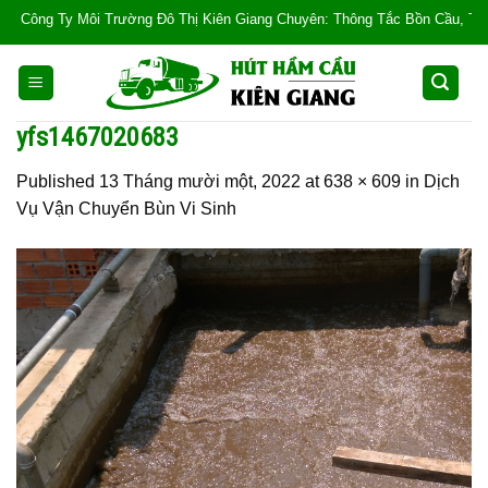
Skip
Công Ty Môi Trường Đô Thị Kiên Giang Chuyên: Thông Tắc Bồn Cầu, Tắc Cống,
to
content
yfs1467020683
Published
13 Tháng mười một, 2022
at
638 × 609
in
Dịch
Vụ Vận Chuyển Bùn Vi Sinh